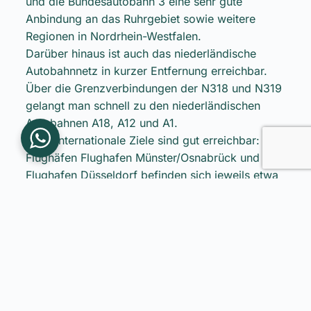
und die Bundesautobahn 3 eine sehr gute
Anbindung an das Ruhrgebiet sowie weitere
Regionen in Nordrhein-Westfalen.
Darüber hinaus ist auch das niederländische
Autobahnnetz in kurzer Entfernung erreichbar.
Über die Grenzverbindungen der N318 und N319
gelangt man schnell zu den niederländischen
Autobahnen A18, A12 und A1.
Auch internationale Ziele sind gut erreichbar: Die
Flughäfen Flughafen Münster/Osnabrück und
Flughafen Düsseldorf befinden sich jeweils etwa
eine Autostunde entfernt.
Insgesamt verbindet Südlohn eine ruhige,
familienfreundliche Wohnlage mit den Vorteilen
der grenznahen Lage zu den Niederlanden. Die
Kombination aus guter Infrastruktur, kurzen
Wegen, hoher Freizeitqualität und der Nähe zur
lebendigen Stadt Winterswijk macht diesen