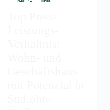
Haus
,
Zweifamilienhaus
Top Preis-
Leistungs-
Verhältnis:
Wohn- und
Geschäftshaus
mit Potenzial in
Südlohn-