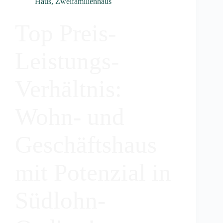
Haus
,
Zweifamilienhaus
Top Preis-
Leistungs-
Verhältnis:
Wohn- und
Geschäftshaus
mit Potenzial in
Südlohn-